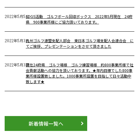
2022年5月5日
SDGS活動 ゴルフボール回収ボックス 2022年5月現在 24府
県 900事業所様にご協力頂いております。
2022年5月3日
九州ゴルフ連盟支配人部会 東日本ゴルフ場支配人会連合会 に
てご挨拶、プレゼンテーションをさせて頂きました
2022年5月3日
現在24府県 ゴルフ場様 ゴルフ練習場様 約800事業所様で社
会貢献活動への協力を頂いております。★年内目標でした800事
業所様設置致しました。1000事業所設置を目指して日々活動中
致します★
新着情報一覧へ