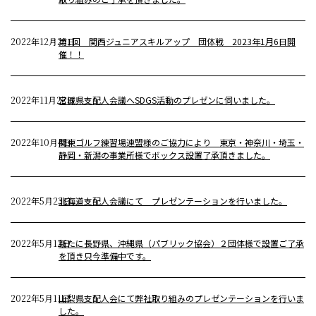
2022年12月29日
第1回 関西ジュニアスキルアップ 団体戦 2023年1月6日開
催！！
2022年11月22日
宮城県支配人会議へSDGS活動のプレゼンに伺いました。
2022年10月4日
関東ゴルフ練習場連盟様のご協力により 東京・神奈川・埼玉・
静岡・新潟の事業所様でボックス設置了承頂きました。
2022年5月23日
北海道支配人会議にて プレゼンテーションを行いました。
2022年5月12日
新たに長野県、沖縄県（パブリック協会）２団体様で設置ご了承
を頂き只今準備中です。
2022年5月11日
山梨県支配人会にて弊社取り組みのプレゼンテーションを行いま
した。