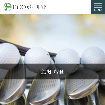
コ
ン
テ
ン
ツ
に
ス
キ
ッ
プ
お知らせ