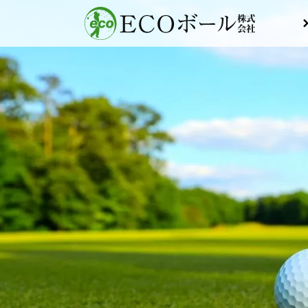
コ
ン
テ
ン
ツ
に
ス
キ
ッ
プ