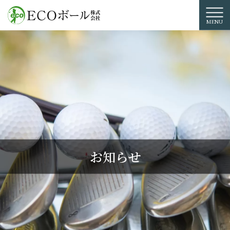
コ
ン
テ
ン
ツ
に
ス
キ
ッ
プ
お知らせ