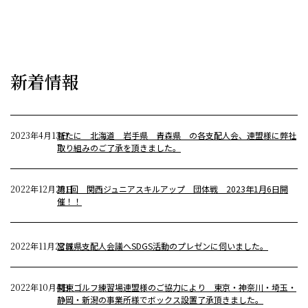
新着情報
2023年4月13日
新たに 北海道 岩手県 青森県 の各支配人会、連盟様に弊社
取り組みのご了承を頂きました。
2022年12月29日
第1回 関西ジュニアスキルアップ 団体戦 2023年1月6日開
催！！
2022年11月22日
宮城県支配人会議へSDGS活動のプレゼンに伺いました。
2022年10月4日
関東ゴルフ練習場連盟様のご協力により 東京・神奈川・埼玉・
静岡・新潟の事業所様でボックス設置了承頂きました。