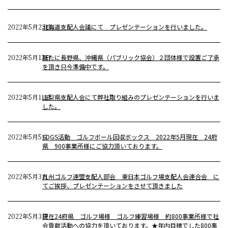
2022年5月23日
北海道支配人会議にて プレゼンテーションを行いました。
2022年5月12日
新たに長野県、沖縄県（パブリック協会）２団体様で設置ご了承
を頂き只今準備中です。
2022年5月11日
山梨県支配人会にて弊社取り組みのプレゼンテーションを行いま
した。
2022年5月5日
SDGS活動 ゴルフボール回収ボックス 2022年5月現在 24府
県 900事業所様にご協力頂いております。
2022年5月3日
九州ゴルフ連盟支配人部会 東日本ゴルフ場支配人会連合会 に
てご挨拶、プレゼンテーションをさせて頂きました
2022年5月3日
現在24府県 ゴルフ場様 ゴルフ練習場様 約800事業所様で社
会貢献活動への協力を頂いております。★年内目標でした800事